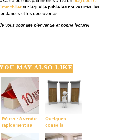
« Carrefour des patrimoines » est un
blog dédié à
l’immobilier
sur lequel je publie les nouveautés, les
tendances et les découvertes.
Je vous souhaite bienvenue et bonne lecture!
YOU MAY ALSO LIKE
Réussir à vendre
Quelques
rapidement sa
conseils
maison
importants dans
une recherche