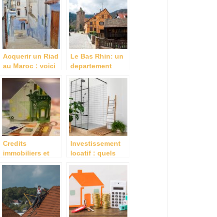
promoteur
en vogue en ce
immobilier
moment ?
Acquerir un Riad
Le Bas Rhin: un
au Maroc : voici
departement
quelques
conjuguant
conseils utiles
charme et atouts
ou il fait bon
vivre et
s’installer.
Credits
Investissement
immobiliers et
locatif : quels
taux d’evolution
sont les
: Que retenir en
avantages d’un
2022 ?
projet clé en
main ?