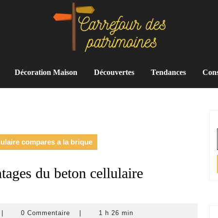
Décoration Maison
Découvertes
Tendances
Cons
lulaire compares a la brique
ntages du beton cellulaire
carrefour-
|
0 Commentaire
|
1 h 26 min