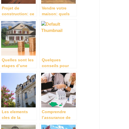
Projet de
Vendre votre
construction: ce
maison: quels
qu’il faut savoir
sont les
diagnostics que
vous devez faire
en amont?
Quelles sont les
Quelques
etapes d’une
conseils pour
vente
determiner le prix
immobiliere ?
d’un bien
immobilier
Les elements
Comprendre
cles de la
l’assurance de
gestion locative
pret immobilier et