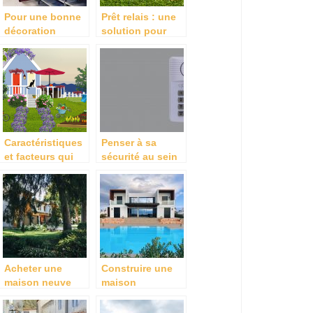
Pour une bonne
Prêt relais : une
décoration
solution pour
intérieure, optez
financer l’achat
pour le papier
avant la revente
peint
Caractéristiques
Penser à sa
et facteurs qui
sécurité au sein
influent sur la
d’un bien
valeur de la
immobilier au
maison
moment de
l’achat, les
conseils.
Acheter une
Construire une
maison neuve
maison
sur la Rochelle :
contemporaine :
faites appel a un
pourquoi est-ce