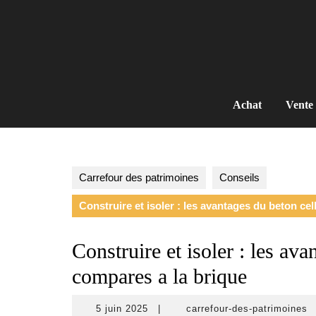
Skip
to
content
Achat
Vente
Carrefour des patrimoines
Conseils
Construire et isoler : les avantages du beton cel
Construire et isoler : les ava
compares a la brique
5
5 juin 2025
|
carrefour-des-patrimoines