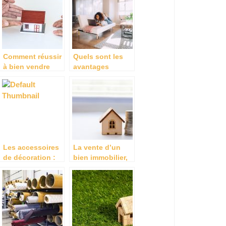
d’appartement
Comment réussir
Quels sont les
à bien vendre
avantages
son bien
d’acheter un bien
immobilier ?
immobilier neuf ?
Les accessoires
La vente d’un
de décoration :
bien immobilier,
Comment
comment ça se
procéder?
passe ?