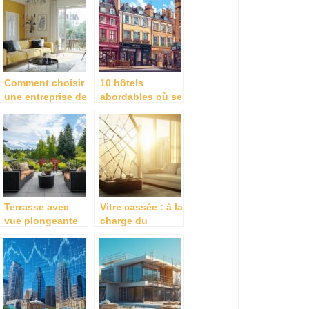
a paris
son
fonctionnement
Comment choisir
10 hôtels
une entreprise de
abordables où se
peinture à
loger dans le
Angers pour vos
quartier Soho à
projets de
Londres en 2024
rénovation ?
Terrasse avec
Vitre cassée : à la
vue plongeante
charge du
sur le voisin :
propriétaire ou
réglementation et
du locataire ?
solutions pour
Sanctions et
respecter la vie
recours
privée
possibles