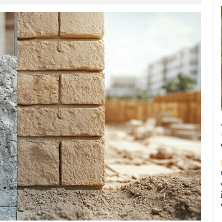
des-
patrimoines