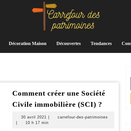
Décoration Maison
Découvertes
Tendances
Cons
Comment créer une Société
Commen
Civile immobilière (SCI) ?
créer
30
carrefour-
30 avril 2021
|
carrefour-des-patrimoines
une
avril
des-
|
10 h 17 min
Société
2021
patrimoin