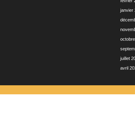
février
janvier
décemb
novemb
octobr
septem
juillet 
avril 2