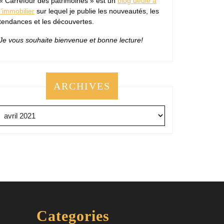
« Carrefour des patrimoines » est un
blog dédié à
l’immobilier
sur lequel je publie les nouveautés, les
tendances et les découvertes.
Je vous souhaite bienvenue et bonne lecture!
ARCHIVES
Archives
Categories