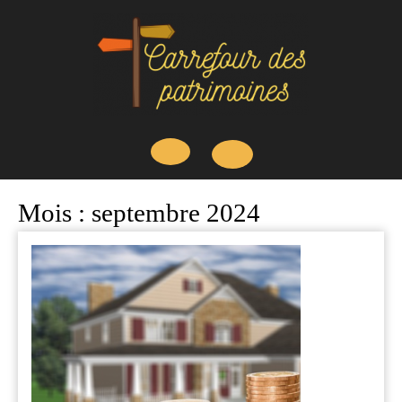
Skip
to
content
Open
Mois :
septembre 2024
Button