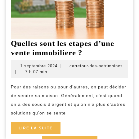
Quelles sont les etapes d’une
Quelles
vente immobiliere ?
sont
1
carrefo
1 septembre 2024
|
carrefour-des-patrimoines
les
septembre
des-
|
7 h 07 min
2024
patrim
etapes
Pour des raisons ou pour d’autres, on peut décider
d’une
de vendre sa maison. Généralement, c’est quand
vente
on a des soucis d’argent et qu’on n’a plus d’autres
immobiliere
solutions qu’on se sente
?
LIRE
LIRE LA SUITE
LA