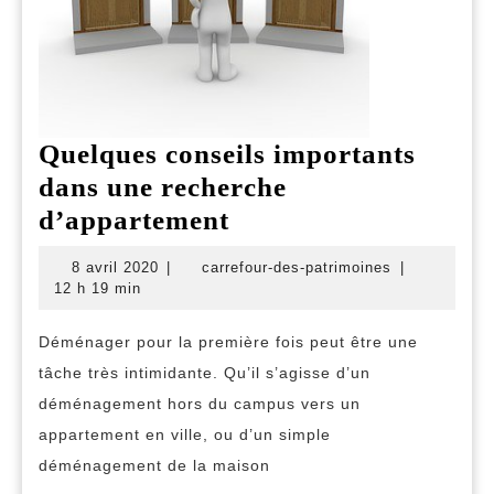
Quelques conseils importants
dans une recherche
Quelques
d’appartement
conseils
8
carrefour-
8 avril 2020
|
carrefour-des-patrimoines
|
importants
avril
des-
12 h 19 min
2020
patrimoines
dans
Déménager pour la première fois peut être une
une
tâche très intimidante. Qu’il s’agisse d’un
recherche
déménagement hors du campus vers un
d’appartement
appartement en ville, ou d’un simple
déménagement de la maison