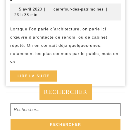
architectures
5
carrefour-
5 avril 2020
|
carrefour-des-patrimoines
|
à
avril
des-
23 h 38 min
2020
patrimoines
se
Lorsque l’on parle d’architecture, on parle ici
procurer
d’œuvre d’architecte de renom, ou de cabinet
réputé. On en connaît déjà quelques-unes,
notamment les plus connues par le public, mais on
va
LIRE
LIRE LA SUITE
LA
SUITE
RECHERCHER
Search
for: