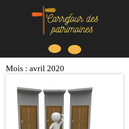
Skip
to
content
Open
Mois :
avril 2020
Button