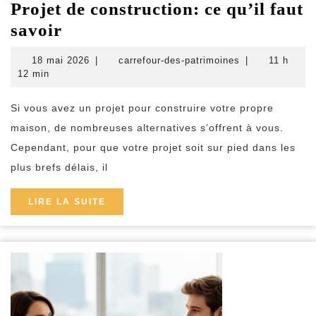
Projet de construction: ce qu’il faut
Projet
savoir
de
18
carrefour-
18 mai 2026
|
carrefour-des-patrimoines
|
11 h
construction:
mai
des-
12 min
2026
patrimoines
ce
Si vous avez un projet pour construire votre propre
qu’il
maison, de nombreuses alternatives s’offrent à vous.
faut
Cependant, pour que votre projet soit sur pied dans les
savoir
plus brefs délais, il
LIRE
LIRE LA SUITE
LA
SUITE