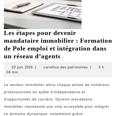
Les étapes pour devenir
mandataire immobilier : Formation
de Pole emploi et intégration dans
Les
un réseau d’agents
étapes
20
carrefour-
20 juin 2026
|
carrefour-des-patrimoines
|
5 h
pour
juin
des-
04 min
2026
patrimoines
devenir
Le secteur immobilier attire chaque année de nombreux
mandataire
professionnels en quête d'indépendance et
immobilier
d'opportunités de carrière. Devenir mandataire
:
immobilier représente une voie accessible pour intégrer
Formation
ce domaine dynamique, notamment grâce