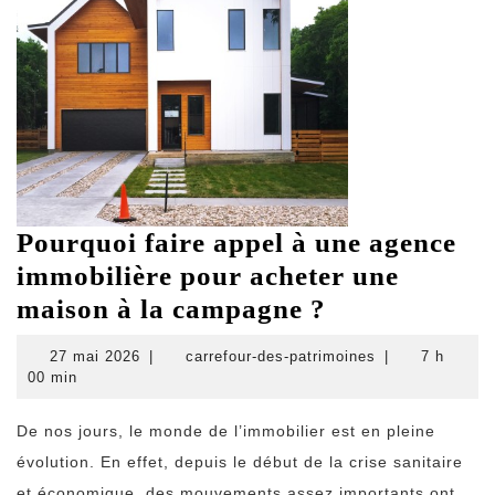
Pourquoi faire appel à une agence
immobilière pour acheter une
Pourquoi
maison à la campagne ?
faire
27
carrefour-
27 mai 2026
|
carrefour-des-patrimoines
|
7 h
appel
mai
des-
00 min
2026
patrimoines
à
De nos jours, le monde de l’immobilier est en pleine
une
évolution. En effet, depuis le début de la crise sanitaire
agence
et économique, des mouvements assez importants ont