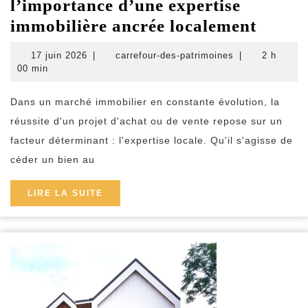
l’importance d’une expertise
Achat
immobilière ancrée localement
et
17
carrefour-
17 juin 2026
|
carrefour-des-patrimoines
|
2 h
vente
juin
des-
00 min
2026
patrimoines
de
Dans un marché immobilier en constante évolution, la
biens
réussite d'un projet d'achat ou de vente repose sur un
:
facteur déterminant : l'expertise locale. Qu'il s'agisse de
l’impo
céder un bien au
d’une
expert
LIRE
LIRE LA SUITE
LA
immob
SUITE
ancré
locale