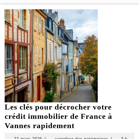
op
vo
in
Les clés pour décrocher votre
crédit immobilier de France à
Les
Vannes rapidement
clés
22
carrefour-
22 mars 2026
|
carrefour-des-patrimoines
|
3 h