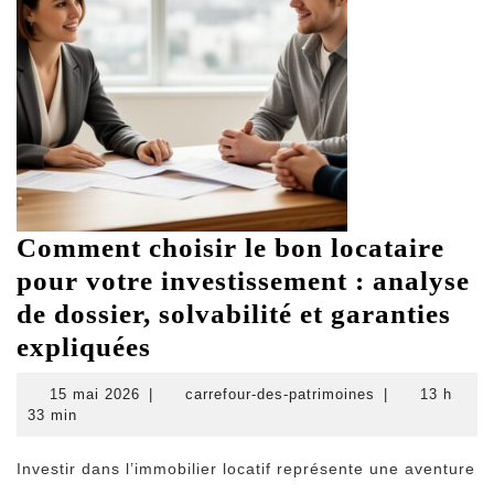
Comment choisir le bon locataire
pour votre investissement : analyse
de dossier, solvabilité et garanties
Comment
expliquées
choisir
15
carrefour-
15 mai 2026
|
carrefour-des-patrimoines
|
13 h
le
mai
des-
33 min
2026
patrimoines
bon
Investir dans l’immobilier locatif représente une aventure
locataire