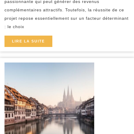
passionnante qui peut générer des revenus
pour
complémentaires attractifs. Toutefois, la réussite de ce
votre
projet repose essentiellement sur un facteur déterminant
investissement
: le choix
:
analyse
LIRE
LIRE LA SUITE
LA
de
SUITE
dossier,
solvabilité
et
garanties
expliquées