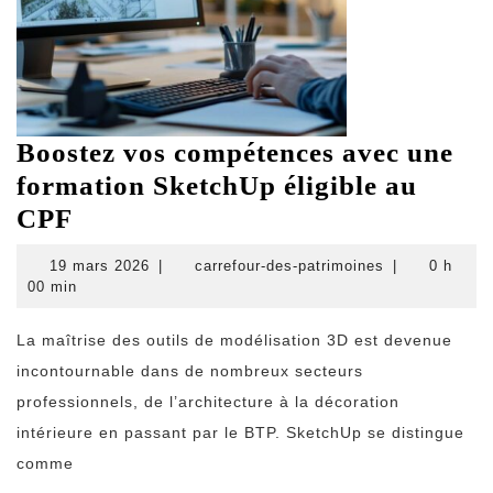
Boostez vos compétences avec une
formation SketchUp éligible au
Boostez
CPF
vos
19
carrefour-
19 mars 2026
|
carrefour-des-patrimoines
|
0 h
compétences
mars
des-
00 min
2026
patrimoines
avec
La maîtrise des outils de modélisation 3D est devenue
une
incontournable dans de nombreux secteurs
formation
professionnels, de l’architecture à la décoration
SketchUp
intérieure en passant par le BTP. SketchUp se distingue
éligible
comme
au