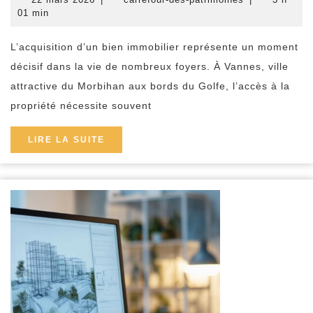
pour
mars
des-
01 min
2026
patrimoines
décrocher
L’acquisition d’un bien immobilier représente un moment
votre
décisif dans la vie de nombreux foyers. À Vannes, ville
crédit
attractive du Morbihan aux bords du Golfe, l’accès à la
immobilier
propriété nécessite souvent
de
France
LIRE
LIRE LA SUITE
LA
à
SUITE
Vannes
rapidement