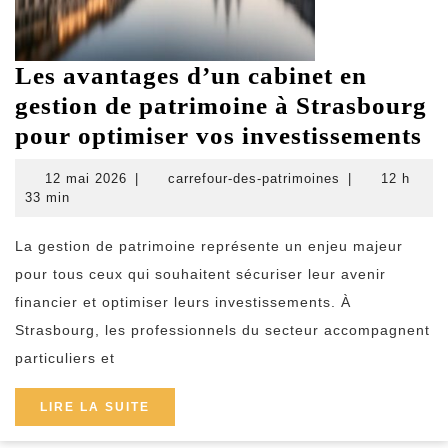
Les avantages d’un cabinet en
gestion de patrimoine à Strasbourg
L
pour optimiser vos investissements
av
12
carrefour-
12 mai 2026
|
carrefour-des-patrimoines
|
12 h
d’
mai
des-
33 min
2026
patrimoines
ca
La gestion de patrimoine représente un enjeu majeur
en
pour tous ceux qui souhaitent sécuriser leur avenir
ge
financier et optimiser leurs investissements. À
de
Strasbourg, les professionnels du secteur accompagnent
pa
particuliers et
à
St
LIRE
LIRE LA SUITE
LA
p
SUITE