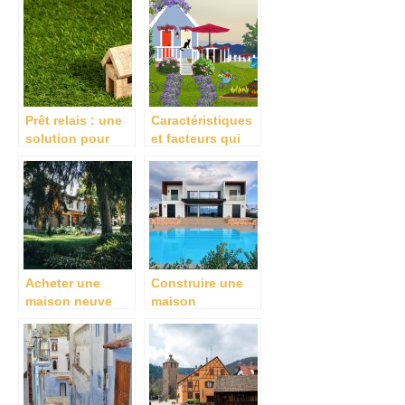
passe ?
pour le papier
peint
Prêt relais : une
Caractéristiques
solution pour
et facteurs qui
financer l’achat
influent sur la
avant la revente
valeur de la
maison
Acheter une
Construire une
maison neuve
maison
sur la Rochelle :
contemporaine :
faites appel a un
pourquoi est-ce
promoteur
en vogue en ce
immobilier
moment ?