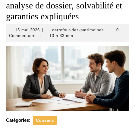
analyse de dossier, solvabilité et
garanties expliquées
15
carrefour-
15 mai 2026
|
carrefour-des-patrimoines
|
0
mai
des-
Commentaire
|
13 h 33 min
2026
patrimoines
Catégories:
Conseils