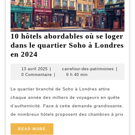
10 hôtels abordables où se loger
dans le quartier Soho à Londres
10
en 2024
hôtels
13
carrefour-
13 avril 2025
|
carrefour-des-patrimoines
|
abordables
avril
des-
0 Commentaire
|
6 h 40 min
où
2025
patrimoin
se
Le quartier branché de Soho à Londres attire
chaque année des milliers de voyageurs en quête
loger
d’authenticité. Face à cette demande grandissante,
dans
de nombreux hôtels proposent des chambres à prix
le
quartier
READ
READ MORE
MORE