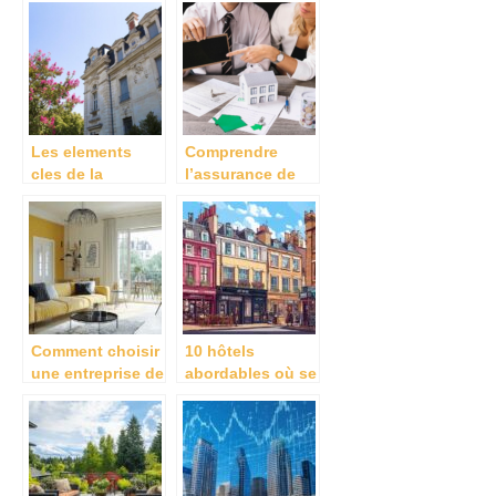
diagnostics que
immobiliere ?
vous devez faire
en amont?
Les elements
Comprendre
cles de la
l’assurance de
gestion locative
pret immobilier et
a paris
son
fonctionnement
Comment choisir
10 hôtels
une entreprise de
abordables où se
peinture à
loger dans le
Angers pour vos
quartier Soho à
projets de
Londres en 2024
rénovation ?