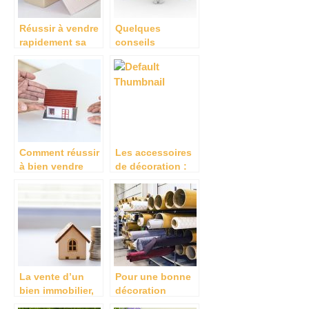
Réussir à vendre
Quelques
rapidement sa
conseils
maison
importants dans
une recherche
d’appartement
Comment réussir
Les accessoires
à bien vendre
de décoration :
son bien
Comment
immobilier ?
procéder?
La vente d’un
Pour une bonne
bien immobilier,
décoration
comment ça se
intérieure, optez