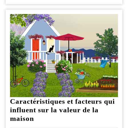
Soho
à
Londres
en
2024
Caractéristiques et facteurs qui
influent sur la valeur de la
Caractéristiques
maison
et