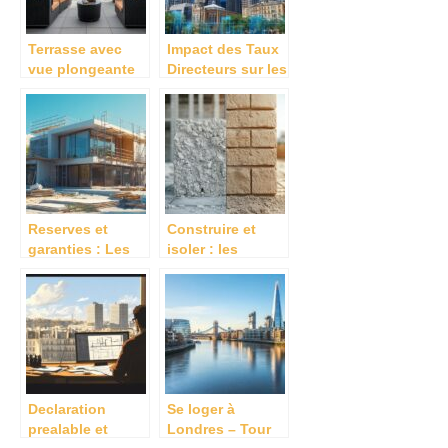
Terrasse avec
Impact des Taux
vue plongeante
Directeurs sur les
sur le voisin :
Cycles
réglementation et
Immobiliers :
solutions pour
Guide pour
respecter la vie
Investisseurs
privée
Avises
Reserves et
Construire et
garanties : Les
isoler : les
points essentiels
avantages du
des contrats de
beton cellulaire
construction
compares a la
d’une maison cle
brique
en main
Declaration
Se loger à
prealable et
Londres – Tour