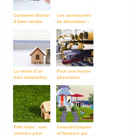
Comment réussir
Les accessoires
à bien vendre
de décoration :
son bien
Comment
immobilier ?
procéder?
La vente d’un
Pour une bonne
bien immobilier,
décoration
comment ça se
intérieure, optez
passe ?
pour le papier
peint
Prêt relais : une
Caractéristiques
solution pour
et facteurs qui