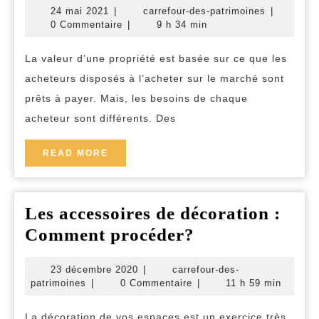
24
carrefour-
24 mai 2021
|
carrefour-des-patrimoines
|
facteurs
mai
des-
0 Commentaire
|
9 h 34 min
qui
2021
patrimoine
influent
La valeur d’une propriété est basée sur ce que les
acheteurs disposés à l’acheter sur le marché sont
sur
prêts à payer. Mais, les besoins de chaque
la
acheteur sont différents. Des
valeur
de
READ
READ MORE
la
MORE
maison
Les accessoires de décoration :
Les
Comment procéder?
accessoires
23
23 décembre 2020
|
carrefour-des-
de
carrefour-
décembre
patrimoines
|
0 Commentaire
|
11 h 59 min
décoration
des-
2020
patrimoines
La décoration de vos espaces est un exercice très