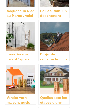
Acquerir un Riad
Le Bas Rhin: un
au Maroc : voici
departement
quelques
conjuguant
conseils utiles
charme et atouts
ou il fait bon
vivre et
s’installer.
Investissement
Projet de
locatif : quels
construction: ce
sont les
qu’il faut savoir
avantages d’un
projet clé en
main ?
Vendre votre
Quelles sont les
maison: quels
etapes d’une
sont les
vente