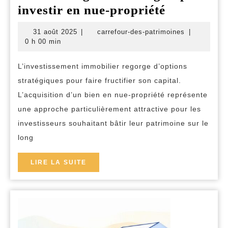
Les
investir en nue-propriété
avantages
31
carrefour-
31 août 2025
|
carrefour-des-patrimoines
|
et
août
des-
0 h 00 min
2025
patrimoines
stratégies
L’investissement immobilier regorge d’options
pour
stratégiques pour faire fructifier son capital.
investir
L’acquisition d’un bien en nue-propriété représente
en
une approche particulièrement attractive pour les
nue-
investisseurs souhaitant bâtir leur patrimoine sur le
propriété
long
LIRE
LIRE LA SUITE
LA
SUITE