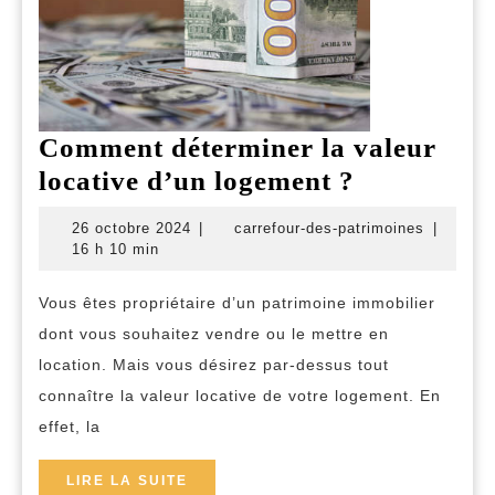
Comment déterminer la valeur
Comment
locative d’un logement ?
détermine
26
carrefour
26 octobre 2024
|
carrefour-des-patrimoines
|
la
octobre
des-
16 h 10 min
2024
patrimoi
valeur
Vous êtes propriétaire d’un patrimoine immobilier
locative
dont vous souhaitez vendre ou le mettre en
d’un
location. Mais vous désirez par-dessus tout
logement
connaître la valeur locative de votre logement. En
?
effet, la
LIRE
LIRE LA SUITE