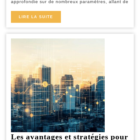
approfondie sur de nombreux paramètres, allant de
Belg
pou
LIRE
LIRE LA SUITE
LA
vos
SUITE
beso
com
Les avantages et stratégies pour