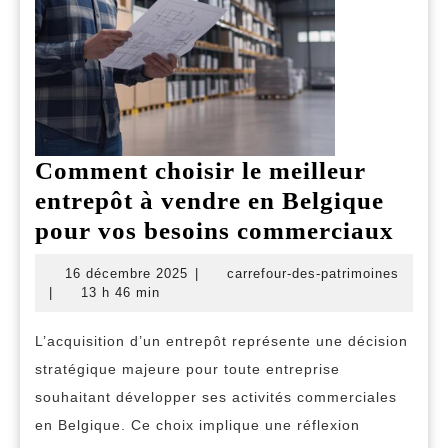
Comment choisir le meilleur
entrepôt à vendre en Belgique
Com
pour vos besoins commerciaux
choi
16
carref
16 décembre 2025
|
carrefour-des-patrimoines
le
décembre
des-
|
13 h 46 min
2025
patrim
meil
L’acquisition d’un entrepôt représente une décision
entr
stratégique majeure pour toute entreprise
à
souhaitant développer ses activités commerciales
vend
en Belgique. Ce choix implique une réflexion
en