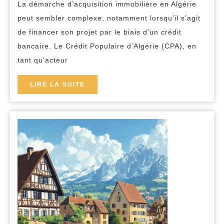
La démarche d’acquisition immobilière en Algérie
CPA
peut sembler complexe, notamment lorsqu’il s’agit
:
de financer son projet par le biais d’un crédit
les
bancaire. Le Crédit Populaire d’Algérie (CPA), en
clés
tant qu’acteur
pour
réussir
LIRE
LIRE LA SUITE
LA
votre
SUITE
projet
d’investiss
locatif