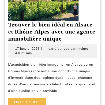
Trouver le bien idéal en Alsace
et Rhône-Alpes avec une agence
Trouver
immobilière unique
le
17
carrefour
17 janvier 2025
|
carrefour-des-patrimoines
|
bien
janvier
des-
4 h 21 min
2025
patrimoin
idéal
L’acquisition d’un bien immobilier en Alsace ou en
en
Rhône-Alpes représente une opportunité unique
Alsace
d’investir dans des régions dynamiques, chacune
et
dotée d’un patrimoine architectural remarquable et
Rhône-
d’une qualité de vie enviable.
Alpes
avec
LIRE
LIRE LA SUITE