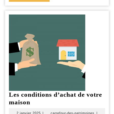
LA
une
SUITE
agence
immobilière
unique
Les conditions d’achat de votre
Les
maison
conditions
2
carrefour-
2 janvier 2025
|
carrefour-des-patrimoines
|