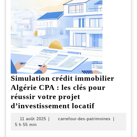
Simulation crédit immobilier
Algérie CPA : les clés pour
réussir votre projet
Simulation
d’investissement locatif
crédit
11
carrefour-
11 août 2025
|
carrefour-des-patrimoines
|
immobilier
août
des-
5 h 55 min
2025
patrimoines
Algérie