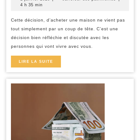
d’achat
janvier
des-
4 h 35 min
2025
patrimoine
de
Cette décision, d’acheter une maison ne vient pas
votre
tout simplement par un coup de tête. C’est une
maison
décision bien réfléchie et discutée avec les
personnes qui vont vivre avec vous.
LIRE
LIRE LA SUITE
LA
SUITE