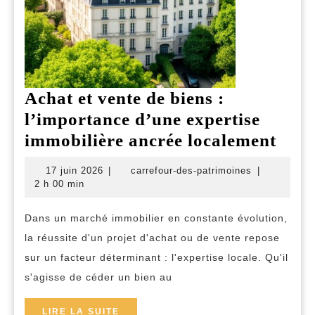
Achat et vente de biens :
l’importance d’une expertise
Acha
immobilière ancrée localement
et
17
carrefour-
17 juin 2026
|
carrefour-des-patrimoines
|
vent
juin
des-
2 h 00 min
2026
patrimoines
de
Dans un marché immobilier en constante évolution,
bien
la réussite d'un projet d'achat ou de vente repose
:
sur un facteur déterminant : l'expertise locale. Qu'il
l’im
s'agisse de céder un bien au
d’un
expe
LIRE
LIRE LA SUITE