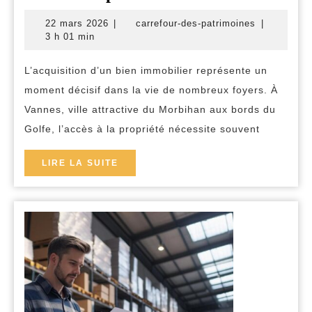
clés
22
carrefour-
22 mars 2026
|
carrefour-des-patrimoines
|
pour
mars
des-
3 h 01 min
2026
patrimoine
décrocher
L’acquisition d’un bien immobilier représente un
votre
moment décisif dans la vie de nombreux foyers. À
crédit
Vannes, ville attractive du Morbihan aux bords du
immobilier
Golfe, l’accès à la propriété nécessite souvent
de
France
LIRE
LIRE LA SUITE
LA
à
SUITE
Vannes
rapidement