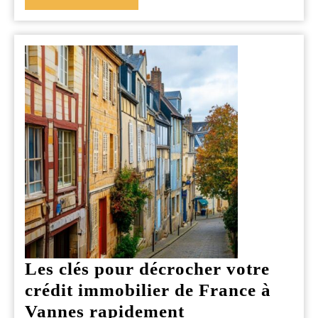
LA
immo
SUITE
ancr
loca
Les clés pour décrocher votre
crédit immobilier de France à
Les
Vannes rapidement