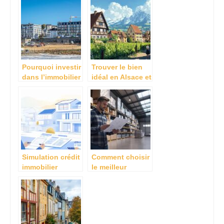
d’un bien
d’un bien
immobilier
immobilier
Pourquoi investir
Trouver le bien
dans l’immobilier
idéal en Alsace et
neuf à nantes ?
Rhône-Alpes
avec une agence
immobilière
unique
Simulation crédit
Comment choisir
immobilier
le meilleur
Algérie CPA : les
entrepôt à
clés pour réussir
vendre en
votre projet
Belgique pour
d’investissement
vos besoins
locatif
commerciaux