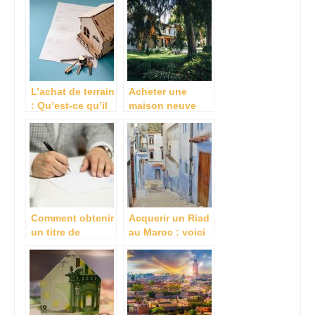
réussir ?
L’achat de terrain
Acheter une
: Qu’est-ce qu’il
maison neuve
vous faut savoir
sur la Rochelle :
?
faites appel a un
promoteur
immobilier
Comment obtenir
Acquerir un Riad
un titre de
au Maroc : voici
propriete ?
quelques
conseils utiles