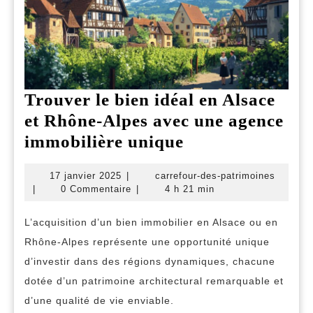
Trouver le bien idéal en Alsace
et Rhône-Alpes avec une agence
Trouver
immobilière unique
le
17
carrefo
17 janvier 2025
|
carrefour-des-patrimoines
bien
janvier
des-
|
0 Commentaire
|
4 h 21 min
idéal
2025
patrimo
en
L’acquisition d’un bien immobilier en Alsace ou en
Rhône-Alpes représente une opportunité unique
Alsace
d’investir dans des régions dynamiques, chacune
et
dotée d’un patrimoine architectural remarquable et
Rhône-
d’une qualité de vie enviable.
Alpes