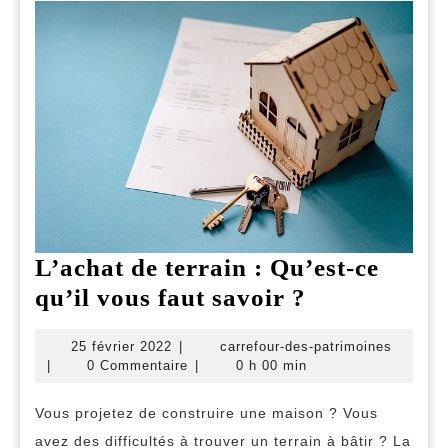
L’achat de terrain : Qu’est-ce
L’achat
qu’il vous faut savoir ?
de
25
carrefo
25 février 2022
|
carrefour-des-patrimoines
terrain
février
des-
|
0 Commentaire
|
0 h 00 min
:
2022
patrimo
Qu’est-
Vous projetez de construire une maison ? Vous
avez des difficultés à trouver un terrain à bâtir ? La
ce