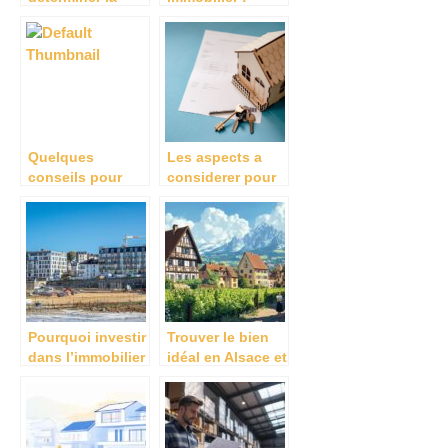
valeur locative
conseils pour
d’un logement ?
réussir l’achat de
sa maison ou de
son appartement
Quelques
Les aspects a
conseils pour
considerer pour
determiner le prix
calculer la valeur
d’un bien
d’un bien
immobilier
immobilier
Pourquoi investir
Trouver le bien
dans l’immobilier
idéal en Alsace et
neuf à nantes ?
Rhône-Alpes
avec une agence
immobilière
unique