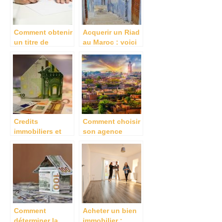
Comment obtenir
Acquerir un Riad
un titre de
au Maroc : voici
propriete ?
quelques
conseils utiles
Credits
Comment choisir
immobiliers et
son agence
taux d’evolution
immobilière ?
: Que retenir en
2022 ?
Comment
Acheter un bien
déterminer la
immobilier :