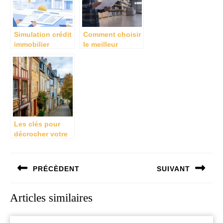
Simulation crédit
Comment choisir
immobilier
le meilleur
Algérie CPA : les
entrepôt à
clés pour réussir
vendre en
votre projet
Belgique pour
d’investissement
vos besoins
locatif
commerciaux
Les clés pour
décrocher votre
crédit immobilier
de France à
Navigation
Vannes
PRÉCÈDENT
SUIVANT
de
rapidement
l’article
Previous
Next
Articles similaires
post:
post: