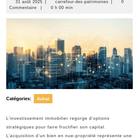
31
carrefour-
31 août 2025
|
carrefour-des-patrimoines
|
0
août
des-
Commentaire
|
0 h 00 min
2025
patrimoines
Catégories:
Achat
L’investissement immobilier regorge d’options
stratégiques pour faire fructifier son capital.
L’acquisition d’un bien en nue-propriété représente une