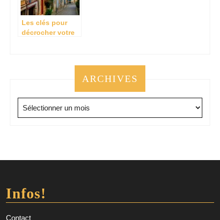
Les clés pour
décrocher votre
crédit immobilier
de France à
Vannes
rapidement
ARCHIVES
Archives
Infos!
Contact