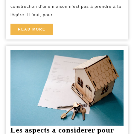
construction d’une maison n’est pas à prendre à la
qu’il
légère. Il faut, pour
vous
faut
READ
READ MORE
savoir
MORE
?
Les aspects a considerer pour