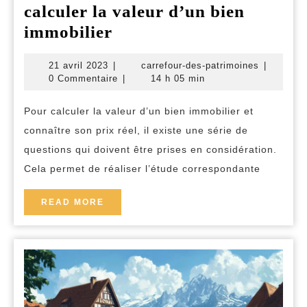
calculer la valeur d’un bien
Les
immobilier
aspects
21
carrefour-
21 avril 2023
|
carrefour-des-patrimoines
|
a
avril
des-
0 Commentaire
|
14 h 05 min
considerer
2023
patrimoin
pour
Pour calculer la valeur d’un bien immobilier et
connaître son prix réel, il existe une série de
calculer
questions qui doivent être prises en considération.
la
Cela permet de réaliser l’étude correspondante
valeur
d’un
READ
READ MORE
bien
MORE
immobilier