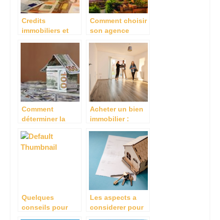
Credits
Comment choisir
immobiliers et
son agence
taux d’evolution
immobilière ?
: Que retenir en
2022 ?
Comment
Acheter un bien
déterminer la
immobilier :
valeur locative
conseils pour
d’un logement ?
réussir l’achat de
sa maison ou de
son appartement
Quelques
Les aspects a
conseils pour
considerer pour
determiner le prix
calculer la valeur