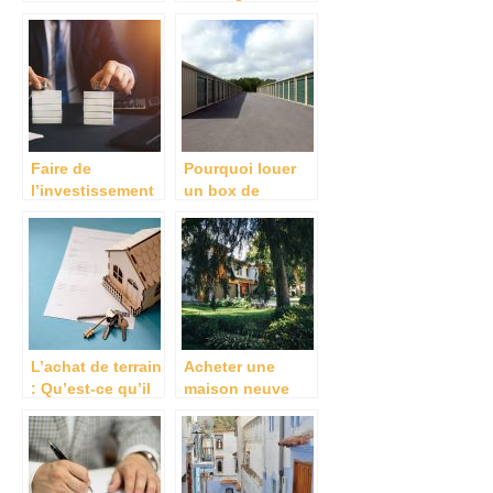
maison
d’acheter un bien
immobilier neuf ?
Faire de
Pourquoi louer
l’investissement
un box de
locatif, comment
stockage ?
réussir ?
L’achat de terrain
Acheter une
: Qu’est-ce qu’il
maison neuve
vous faut savoir
sur la Rochelle :
?
faites appel a un
promoteur
immobilier