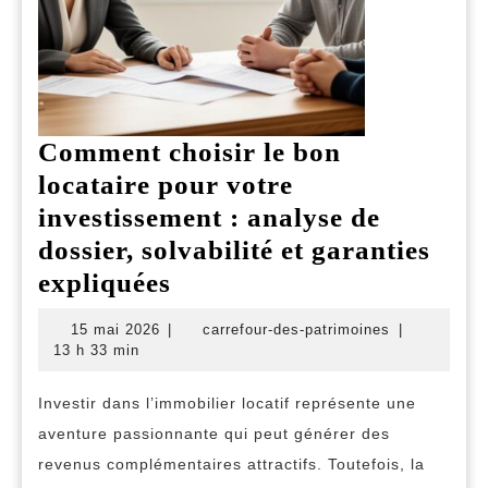
Comment choisir le bon
locataire pour votre
investissement : analyse de
dossier, solvabilité et garanties
Comment
expliquées
choisir
15
carrefour-
15 mai 2026
|
carrefour-des-patrimoines
|
le
mai
des-
13 h 33 min
2026
patrimoines
bon
Investir dans l’immobilier locatif représente une
locataire
aventure passionnante qui peut générer des
pour
revenus complémentaires attractifs. Toutefois, la
votre