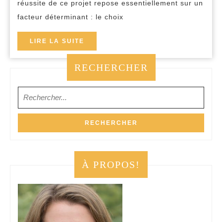
réussite de ce projet repose essentiellement sur un
investissement
facteur déterminant : le choix
:
analyse
LIRE
LIRE LA SUITE
LA
de
SUITE
RECHERCHER
dossier,
solvabilité
Search
et
for:
garanties
expliquées
À PROPOS!