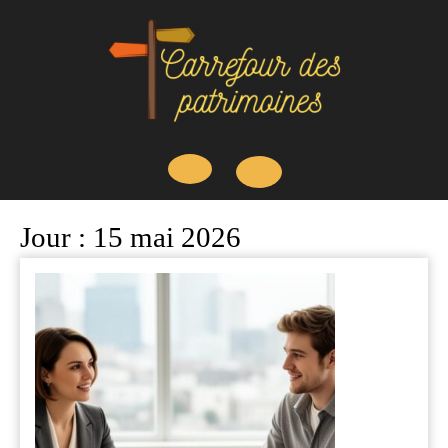
Skip
to
content
Open
Jour :
15 mai 2026
Button