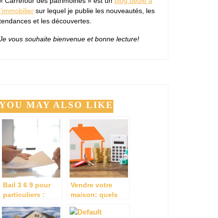
« Carrefour des patrimoines » est un
blog dédié à
l’immobilier
sur lequel je publie les nouveautés, les
tendances et les découvertes.
Je vous souhaite bienvenue et bonne lecture!
YOU MAY ALSO LIKE
Bail 3 6 9 pour
Vendre votre
particuliers :
maison: quels
quelles sont les
sont les
regles a
diagnostics que