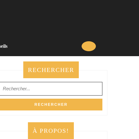
eils
RECHERCHER
Search
for:
À PROPOS!