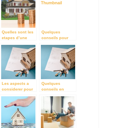
respecter ?
vous devez faire
en amont?
Quelles sont les
Quelques
etapes d’une
conseils pour
vente
determiner le prix
immobiliere ?
d’un bien
immobilier
Les aspects a
Quelques
considerer pour
conseils en
calculer la valeur
matiere de
d’un bien
diagnostic
immobilier
immobilier