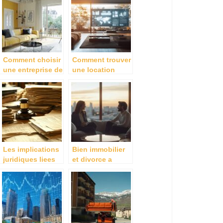
confiance à
SCI : options et
Lorient pour vos
conseils
projets
pratiques
immobiliers ?
Comment choisir
Comment trouver
une entreprise de
une location
peinture à
sans frais
Angers pour vos
d’agence grace a
projets de
la mise en
rénovation ?
relation inverse
Les implications
Bien immobilier
juridiques liees
et divorce a
au non-respect
l’amiable : Les
des conditions
etapes
de droit du bail :
essentielles pour
activation de la
reussir la
es
clause
separation
resolutoire