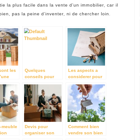
e la plus facile dans la vente d’un immobilier, car il
 bien, pas la peine d’inventer, ni de chercher loin.
sont les
Quelques
Les aspects a
’une
conseils pour
considerer pour
determiner le prix
calculer la valeur
ere ?
d’un bien
d’un bien
immobilier
immobilier
e-meuble
Devis pour
Comment bien
tion
organiser son
vendre son bien
déménagement
immobilier ?