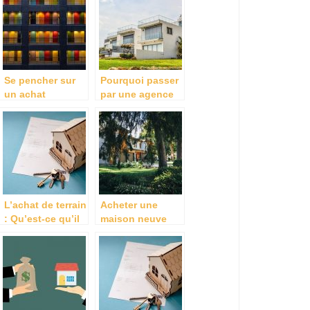
?
Se pencher sur
Pourquoi passer
un achat
par une agence
d’appartement au
immobiliere pour
lieu d’une
vos ventes ou
location
vos achats ?
L’achat de terrain
Acheter une
: Qu’est-ce qu’il
maison neuve
vous faut savoir
sur la Rochelle :
?
faites appel a un
promoteur
immobilier