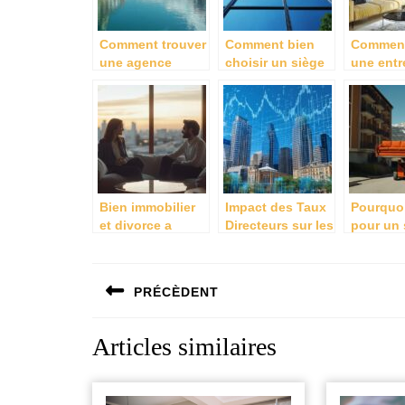
Comment trouver
Comment bien
Comment
une agence
choisir un siège
une entr
immobilière de
social pour sa
peinture
confiance à
SCI : options et
Angers 
Lorient pour vos
conseils
projets 
projets
pratiques
rénovati
immobiliers ?
Bien immobilier
Impact des Taux
Pourquoi
et divorce a
Directeurs sur les
pour un 
l’amiable : Les
Cycles
de locat
etapes
Immobiliers :
monte-m
Navigation
essentielles pour
Guide pour
lors d’u
PRÉCÈDENT
de
reussir la
Investisseurs
déména
separation
Avises
en Isère
Previous
l’article
Articles similaires
post: