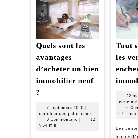
Tout s
Quels sont les
les ve
avantages
enche
d’acheter un bien
immob
immobilier neuf
Quels
?
22 ma
sont
carrefour
les
7
0 Co
7 septembre 2020
|
septembre
carrefour-
h 01 min
carrefour-des-patrimoines
|
avantages
2020
des-
0 Commentaire
|
12
d’acheter
patrimoines
h 34 min
Les vente
un
immobiliè