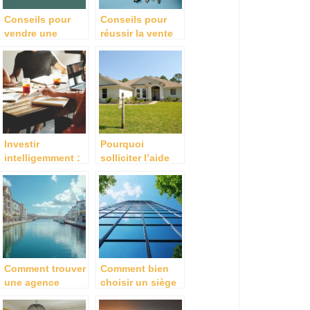
Conseils pour
Conseils pour
vendre une
réussir la vente
maison
d’une propriété
rapidement
Investir
Pourquoi
intelligemment :
solliciter l’aide
les secrets de la
d’un cabinet
creation d’une
d’expertise
sci prospere
immobiliere
Comment trouver
Comment bien
une agence
choisir un siège
immobilière de
social pour sa