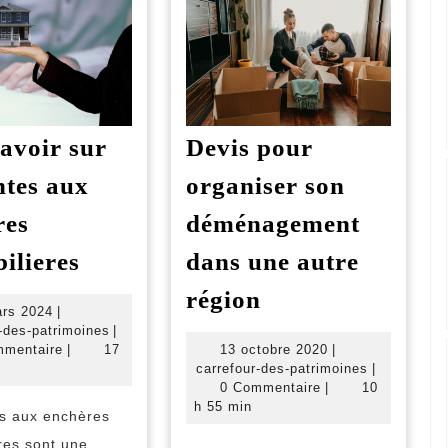
avoir sur
Devis pour
ntes aux
organiser son
res
déménagement
Tout
ilieres
dans une autre
savoir
Devis
région
sur
22
rs 2024
|
pour
mars
carrefour-
-des-patrimoines
|
les
organiser
2024
des-
13
mmentaire
|
17
13 octobre 2020
|
ventes
patrimoines
octobre
carrefour-
carrefour-des-patrimoines
|
son
2020
des-
0 Commentaire
|
10
aux
déménagement
patrimoin
h 55 min
s aux enchères
encheres
dans
res sont une