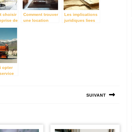
 choisir
Comment trouver
Les implications
eprise de
une location
juridiques liees
 à
sans frais
au non-respect
pour vos
d’agence grace a
des conditions
de
la mise en
de droit du bail :
on ?
relation inverse
activation de la
clause
resolutoire
 opter
service
ion de
eubles
n
SUIVANT
gement
 ?
Next
post: