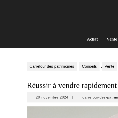
Skip
to
content
Achat
Vente
Carrefour des patrimoines
Conseils
,
Vente
Réussir à vendre rapidement
20
20 novembre 2024
|
carrefour-des-patri
novembre
2024