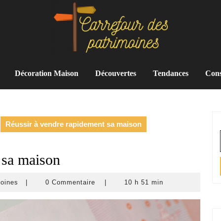
Décoration Maison
Découvertes
Tendances
Cons
Réussir à vendre rapidement sa maison
 sa maison
carrefour-
moines
|
0 Commentaire
|
10 h 51 min
des-
patrimoines