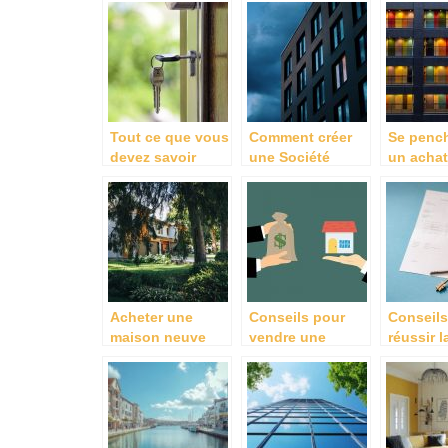
diagnostic
faire.
immobilier
Tout ce que vous
Comment créer
Se pench
devez savoir
une Société
un achat
avant d’acheter
Civile
d’appart
une maison
immobilière (SCI)
lieu d’u
?
location
Acheter une
Conseils pour
Conseils
maison neuve
vendre une
réussir l
sur la Rochelle :
maison
d’une pr
faites appel a un
rapidement
promoteur
immobilier