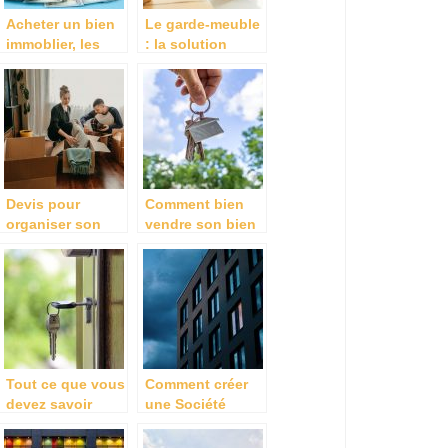
Acheter un bien
Le garde-meuble
immoblier, les
: la solution
démarches à
pratique
faire.
Devis pour
Comment bien
organiser son
vendre son bien
déménagement
immobilier ?
dans une autre
région
Tout ce que vous
Comment créer
devez savoir
une Société
avant d’acheter
Civile
une maison
immobilière (SCI)