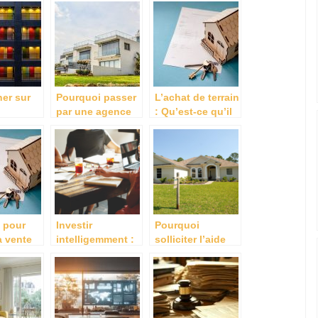
dans une autre
région
er sur
Pourquoi passer
L’achat de terrain
par une agence
: Qu’est-ce qu’il
ement au
immobiliere pour
vous faut savoir
ne
vos ventes ou
?
vos achats ?
 pour
Investir
Pourquoi
a vente
intelligemment :
solliciter l’aide
opriété
les secrets de la
d’un cabinet
creation d’une
d’expertise
sci prospere
immobiliere