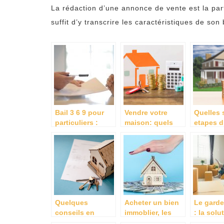
La rédaction d’une annonce de vente est la parti
suffit d’y transcrire les caractéristiques de son
Bail 3 6 9 pour
Vendre votre
Quelles 
particuliers :
maison: quels
etapes d
quelles sont les
sont les
vente
regles a
diagnostics que
immobili
respecter ?
vous devez faire
en amont?
Quelques
Acheter un bien
Le gard
conseils en
immoblier, les
: la solu
matiere de
démarches à
pratique