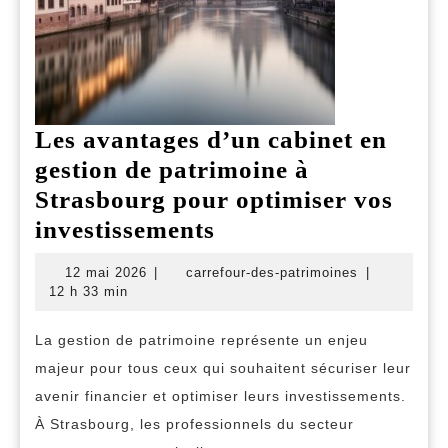
Les avantages d’un cabinet en
gestion de patrimoine à
Strasbourg pour optimiser vos
Les
investissements
avantages
12
carrefour-
12 mai 2026
|
carrefour-des-patrimoines
|
d’un
mai
des-
12 h 33 min
2026
patrimoines
cabinet
La gestion de patrimoine représente un enjeu
en
majeur pour tous ceux qui souhaitent sécuriser leur
gestion
avenir financier et optimiser leurs investissements.
de
À Strasbourg, les professionnels du secteur
patrimoine