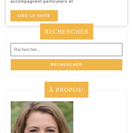
accompagnent particuliers et
à
Strasbourg
LIRE
LIRE LA SUITE
LA
pour
SUITE
RECHERCHER
optimiser
vos
Search
investissements
for:
À PROPOS!