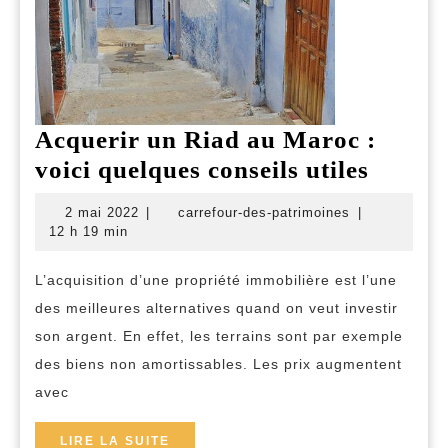
Acquerir un Riad au Maroc :
Acquer
voici quelques conseils utiles
un
2
carrefour-
2 mai 2022
|
carrefour-des-patrimoines
|
Riad
mai
des-
12 h 19 min
2022
patrimoines
au
L’acquisition d’une propriété immobilière est l’une
Maroc
des meilleures alternatives quand on veut investir
:
son argent. En effet, les terrains sont par exemple
voici
des biens non amortissables. Les prix augmentent
quelqu
avec
conseil
utiles
LIRE
LIRE LA SUITE