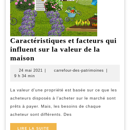
Caractéristiques et facteurs qui
influent sur la valeur de la
Caractéristiques
maison
et
24
carrefour-
24 mai 2021
|
carrefour-des-patrimoines
|
facteurs
mai
des-
9 h 34 min
2021
patrimoines
qui
La valeur d’une propriété est basée sur ce que les
influent
acheteurs disposés à l’acheter sur le marché sont
sur
prêts à payer. Mais, les besoins de chaque
la
acheteur sont différents. Des
valeur
de
LIRE
LIRE LA SUITE