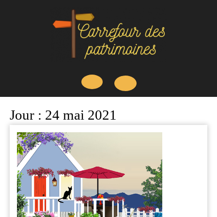
Skip
to
content
Open
Jour :
24 mai 2021
Button