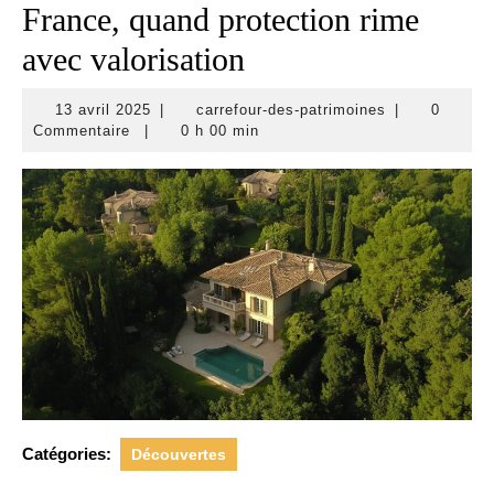
France, quand protection rime
avec valorisation
13
carrefour-
13 avril 2025
|
carrefour-des-patrimoines
|
0
avril
des-
Commentaire
|
0 h 00 min
2025
patrimoines
Catégories:
Découvertes