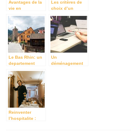
Avantages de la
Les critères de
vie en
choix d’un
appartement à
entrepôt
Paris
Le Bas Rhin: un
Un
departement
déménagement
conjuguant
réussi: nos
charme et atouts
conseils
ou il fait bon
vivre et
s’installer.
Reinventer
l’hospitalite :
zoom sur les
tendances des
Navigation
services de