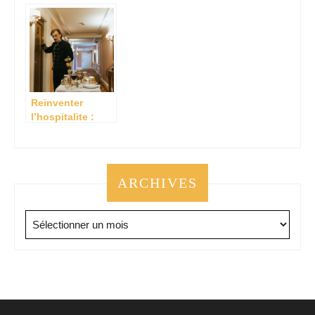
conjuguant
réussi: nos
charme et atouts
conseils
ou il fait bon
vivre et
s’installer.
Reinventer
l’hospitalite :
zoom sur les
tendances des
services de
conciergerie haut
ARCHIVES
de gamme
Archives