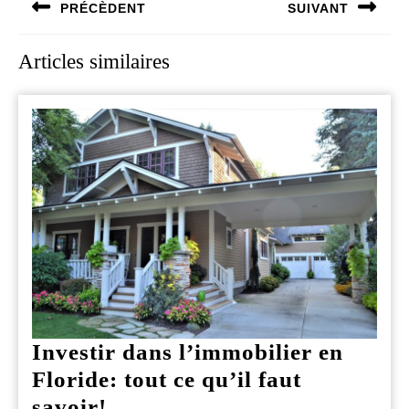
PRÉCÈDENT
SUIVANT
de
conciergerie haut
de gamme
l’article
Previous
Next
Articles similaires
post:
post:
Investir dans l’immobilier en
Floride: tout ce qu’il faut
Investir
savoir!