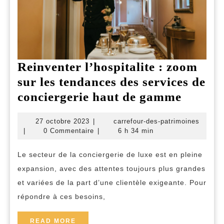
Reinventer l’hospitalite : zoom
sur les tendances des services de
Reinve
conciergerie haut de gamme
l’hospi
27
carref
27 octobre 2023
|
carrefour-des-patrimoines
:
octobre
des-
|
0 Commentaire
|
6 h 34 min
zoom
2023
patrim
sur
Le secteur de la conciergerie de luxe est en pleine
expansion, avec des attentes toujours plus grandes
les
et variées de la part d’une clientèle exigeante. Pour
tendan
répondre à ces besoins,
des
service
READ
READ MORE