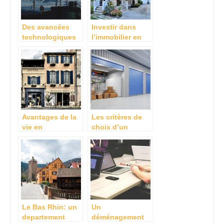
Des avancées
Investir dans
technologiques
l’immobilier en
et écologiques
Floride: tout ce
dans la
qu’il faut savoir!
construction
Avantages de la
Les critères de
vie en
choix d’un
appartement à
entrepôt
Paris
Le Bas Rhin: un
Un
departement
déménagement