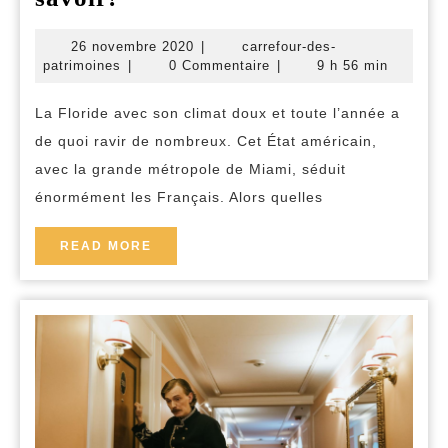
dans
26
26 novembre 2020
|
carrefour-des-
l’immobilier
carrefour-
novembre
patrimoines
|
0 Commentaire
|
9 h 56 min
en
des-
2020
patrimoines
Floride:
La Floride avec son climat doux et toute l’année a
de quoi ravir de nombreux. Cet État américain,
tout
avec la grande métropole de Miami, séduit
ce
énormément les Français. Alors quelles
qu’il
faut
READ
READ MORE
savoir!
MORE