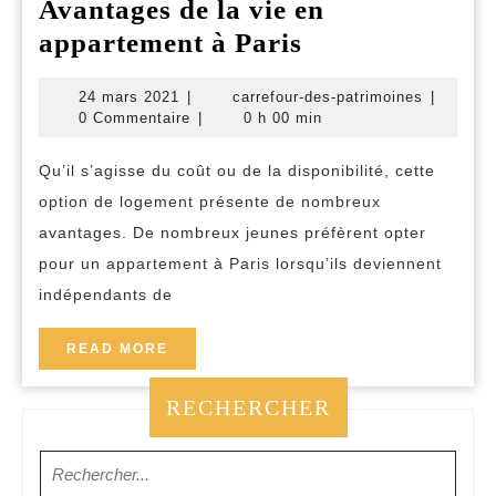
Avantages de la vie en
Avantages
appartement à Paris
de
24
carrefour
24 mars 2021
|
carrefour-des-patrimoines
|
la
mars
des-
0 Commentaire
|
0 h 00 min
vie
2021
patrimoi
en
Qu’il s’agisse du coût ou de la disponibilité, cette
option de logement présente de nombreux
appartement
avantages. De nombreux jeunes préfèrent opter
à
pour un appartement à Paris lorsqu’ils deviennent
Paris
indépendants de
READ
READ MORE
MORE
RECHERCHER
Search
for: